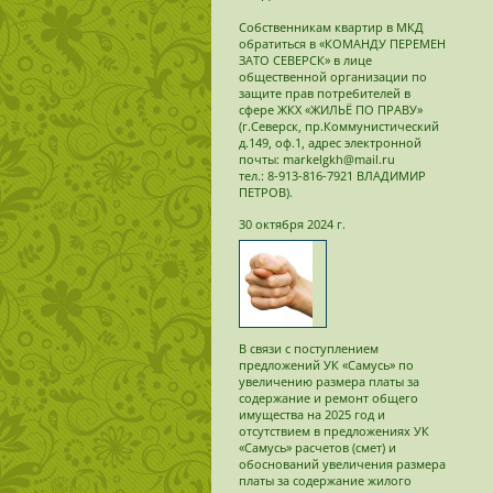
Собственникам квартир в МКД
обратиться в «КОМАНДУ ПЕРЕМЕН
ЗАТО СЕВЕРСК» в лице
общественной организации по
защите прав потребителей в
сфере ЖКХ «ЖИЛЬЁ ПО ПРАВУ»
(г.Северск, пр.Коммунистический
д.149, оф.1, адрес электронной
почты: markelgkh@mail.ru
тел.: 8-913-816-7921 ВЛАДИМИР
ПЕТРОВ).
30 октября 2024 г.
В связи с поступлением
предложений УК «Самусь» по
увеличению размера платы за
содержание и ремонт общего
имущества на 2025 год и
отсутствием в предложениях УК
«Самусь» расчетов (смет) и
обоснований увеличения размера
платы за содержание жилого