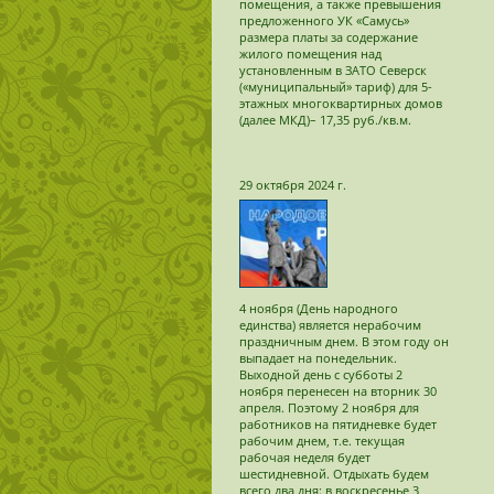
помещения, а также превышения
предложенного УК «Самусь»
размера платы за содержание
жилого помещения над
установленным в ЗАТО Северск
(«муниципальный» тариф) для 5-
этажных многоквартирных домов
(далее МКД)– 17,35 руб./кв.м.
29 октября 2024 г.
4 ноября (День народного
единства) является нерабочим
праздничным днем. В этом году он
выпадает на понедельник.
Выходной день с субботы 2
ноября перенесен на вторник 30
апреля. Поэтому 2 ноября для
работников на пятидневке будет
рабочим днем, т.е. текущая
рабочая неделя будет
шестидневной. Отдыхать будем
всего два дня: в воскресенье 3