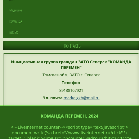
Медицина
КОМАНДА
ВИДЕО
КОНТАКТЫ
Инициативная группа граждан ЗАТО Северск "КОМАНДА
ПЕРЕМЕН"
Томская обл., ЗАТО г. Северск
Телефон
89138167921
Эл. почта
markelgkh@mail.ru
КОМАНДА ПЕРЕМЕН, 2024
<!--LiveInternet counter--><script type="text/javascript">
document.write('<a href="//www.liveinternet.ru/click" '+
'target="_blank"><img src="//counter.yadro.ru/hit?t27.11;r'+