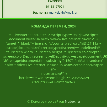
Телефон
89138167921
Эл. почта
markelgkh@mail.ru
КОМАНДА ПЕРЕМЕН, 2024
<!--LiveInternet counter--><script type="text/javascript">
document.write('<a href="//www.liveinternet.ru/click" '+
'target="_blank"><img src="//counter.yadro.ru/hit?t27.11;r'+
escape(document.referrer)+((typeof(screen)=='undefined')?'':
';s'+screen.width+'*'+screen.height+'*'+(screen.colorDepth?
screen.colorDepth:screen.pixelDepth))+';u'+escape(document.UR
';h'+escape(document.title.substring(0,150))+';'+Math.random()+
'" alt="" title="LiveInternet: показано количество просмотров
и'+
' посетителей" '+
'border="0" width="88" height="120"><\/a>')
</script><!--/LiveInternet-->
© Конструктор сайтов
Nubex.ru